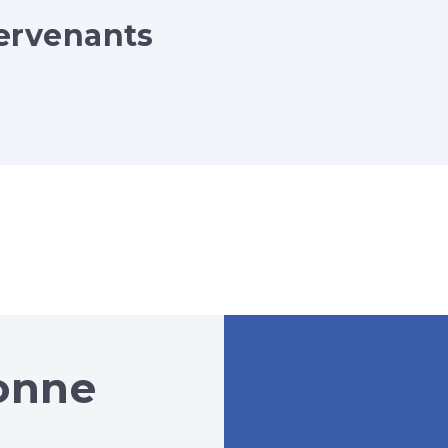
ervenants
onne