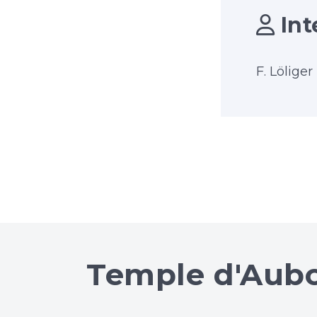
Int
F. Löliger
Temple d'Aub