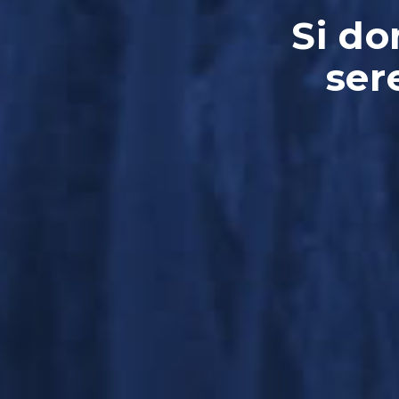
Si do
ser