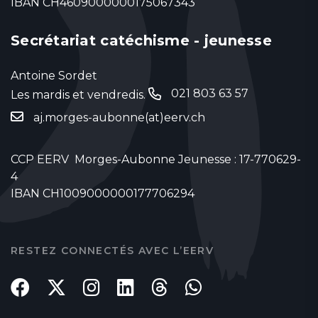
IBAN CH4609000000175067343
Secrétariat catéchisme - jeunesse
Antoine Sordet
021 803 63 57
Les mardis et vendredis.
‬
aj.morges-aubonne(at)eerv.ch
CCP EERV Morges-Aubonne Jeunesse : 17-770629-
4
IBAN CH1009000000177706294
RESTEZ CONNECTÉS AVEC L’EERV