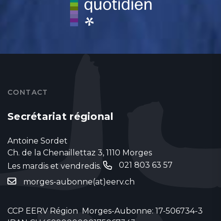
CONTACT
Secrétariat régional
Antoine Sordet
Ch. de la Chenaillettaz 3, 1110 Morges
021 803 63 57
Les mardis et vendredis.
‬
morges-aubonne(at)eerv.ch
CCP EERV Région Morges-Aubonne: 17-506734-3