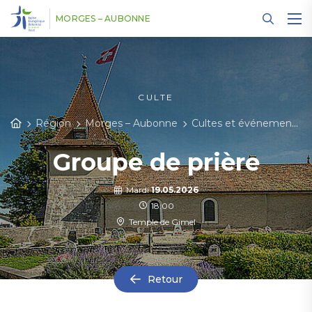
Panneau de gestion des cookies
MORGES – AUBONNE
CULTE
Région
Morges – Aubonne
Cultes et événements
Groupe de prière
Mardi
19.05.2026
18:00
Temple de Gimel
Retour