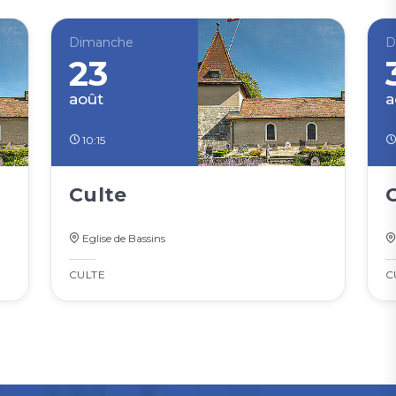
Dimanche
D
23
août
a
10:15
Culte
Eglise de Bassins
CULTE
C