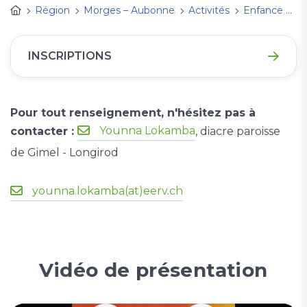
Région
Morges – Aubonne
Activités
Enfance et familleS 2026 - 2027
INSCRIPTIONS
Pour tout renseignement, n'hésitez pas à
Younna Lokamba
contacter :
, diacre paroisse
de Gimel - Longirod
younna.lokamba(at)eerv.ch
Vidéo de présentation