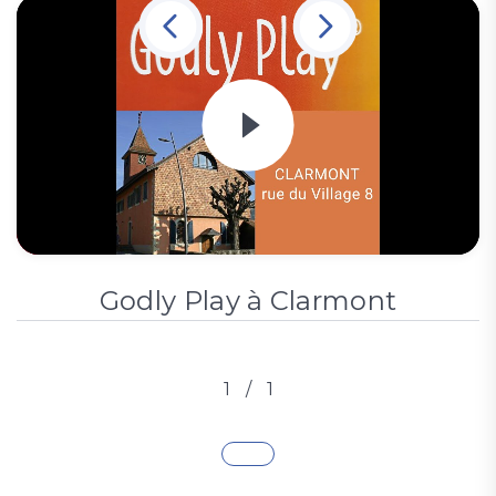
Godly Play à Clarmont
1
/
1