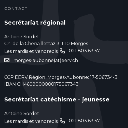
CONTACT
Secrétariat régional
Antoine Sordet
Ch. de la Chenaillettaz 3, 1110 Morges
021 803 63 57
Les mardis et vendredis.
‬
morges-aubonne(at)eerv.ch
CCP EERV Région Morges-Aubonne: 17-506734-3
IBAN CH4609000000175067343
Secrétariat catéchisme - jeunesse
Antoine Sordet
021 803 63 57
Les mardis et vendredis.
‬