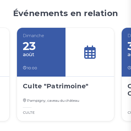
Événements en relation
Dimanche
D
23
août
a
10:00
Culte "Patrimoine"
Pampigny, caveau du château
CULTE
C