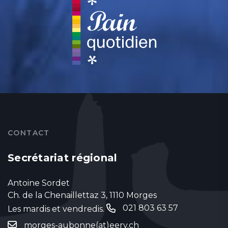
CONTACT
Secrétariat régional
Antoine Sordet
Ch. de la Chenaillettaz 3, 1110 Morges
021 803 63 57
Les mardis et vendredis.
‬
morges-aubonne(at)eerv.ch