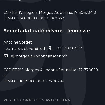
CCP EERV Région Morges-Aubonne: 17-506734-3
IBAN CH4609000000175067343
Secrétariat catéchisme - jeunesse
Antoine Sordet
021 803 63 57
Les mardis et vendredis.
‬
aj.morges-aubonne(at)eerv.ch
CCP EERV Morges-Aubonne Jeunesse : 17-770629-
4
IBAN CH1009000000177706294
RESTEZ CONNECTÉS AVEC L’EERV