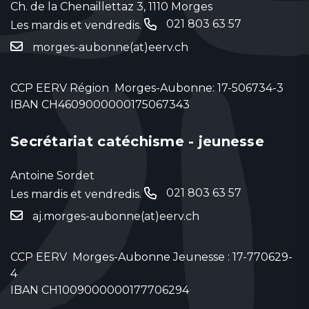
Ch. de la Chenaillettaz 3, 1110 Morges
021 803 63 57
Les mardis et vendredis.
‬
morges-aubonne(at)eerv.ch
CCP EERV Région Morges-Aubonne: 17-506734-3
IBAN CH4609000000175067343
Secrétariat catéchisme - jeunesse
Antoine Sordet
021 803 63 57
Les mardis et vendredis.
‬
aj.morges-aubonne(at)eerv.ch
CCP EERV Morges-Aubonne Jeunesse : 17-770629-
4
IBAN CH1009000000177706294