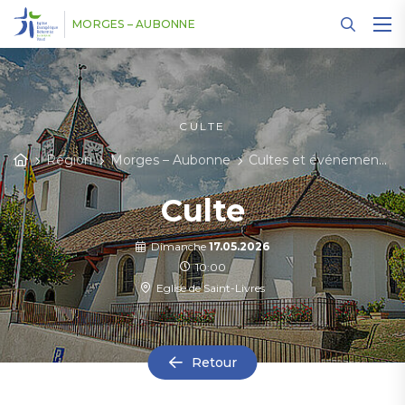
Panneau de gestion des cookies
MORGES – AUBONNE
CULTE
Région
Morges – Aubonne
Cultes et événements
Culte
Dimanche
17.05.2026
10:00
Eglise de Saint-Livres
Retour