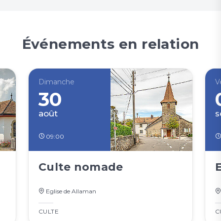
Événements en relation
Dimanche
V
30
août
s
09:00
Culte nomade
Eglise de Allaman
CULTE
C