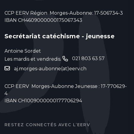
CCP EERV Région Morges-Aubonne: 17-506734-3
IBAN CH4609000000175067343
Secrétariat catéchisme - jeunesse
Antoine Sordet
021 803 63 57
Les mardis et vendredis.
‬
aj.morges-aubonne(at)eerv.ch
CCP EERV Morges-Aubonne Jeunesse : 17-770629-
4
IBAN CH1009000000177706294
RESTEZ CONNECTÉS AVEC L’EERV