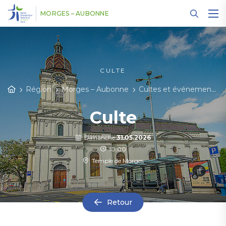
Panneau de gestion des cookies
MORGES – AUBONNE
CULTE
Région
Morges – Aubonne
Cultes et événements
Culte
Dimanche
31.05.2026
10:00
Temple de Morges
Retour