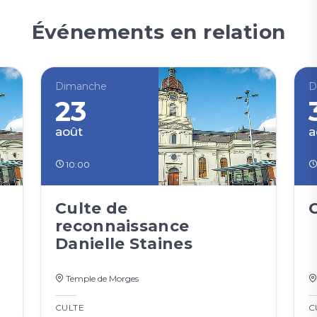
Événements en relation
Dimanche
D
23
août
a
10:00
Culte de
reconnaissance
Danielle Staines
Temple de Morges
CULTE
C