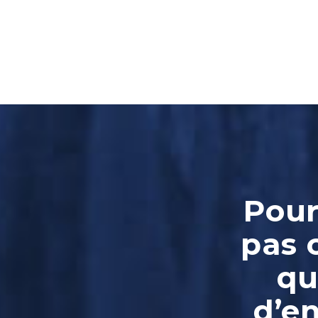
Pour
pas 
qu
d’e