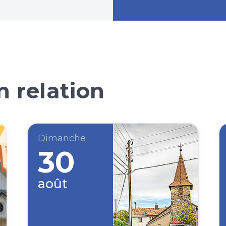
 relation
Dimanche
30
août