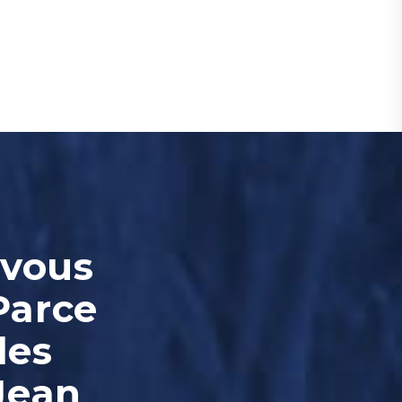
-vous
Parce
les
Jean