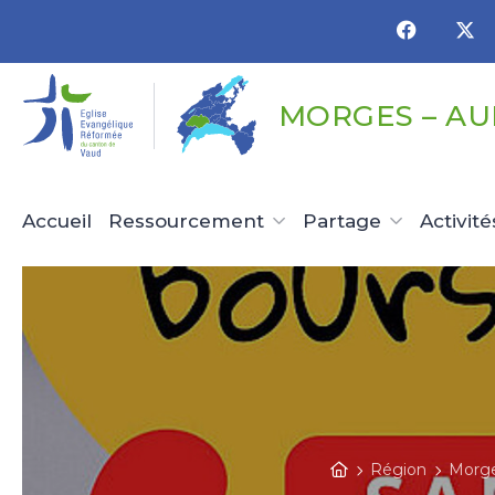
Panneau de gestion des cookies
MORGES – A
Accueil
Ressourcement
Partage
Activité
Région
Morge