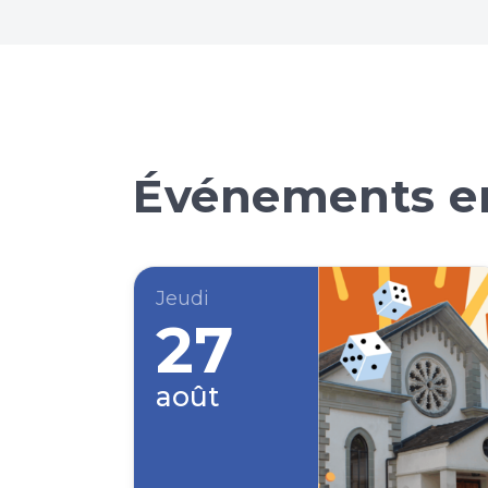
Événements en
Jeudi
27
août