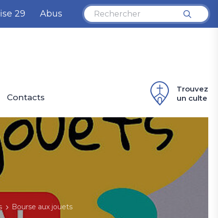
ise 29
Abus
Trouvez
Contacts
un culte
s
Bourse aux jouets