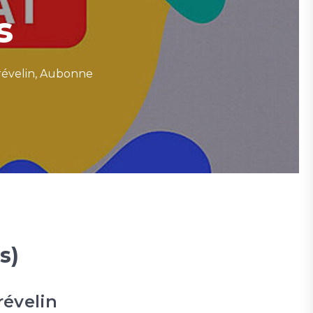
s
évelin, Aubonne
s)
révelin