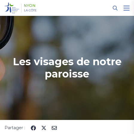
Panneau de gestion des cookies
NYON
LA CÔTE
Les visages de notre
paroisse
Partager :