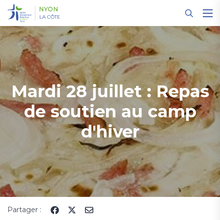
Panneau de gestion des cookies
NYON
LA CÔTE
Mardi 28 juillet : Repas
de soutien au camp
d'hiver
Partager :