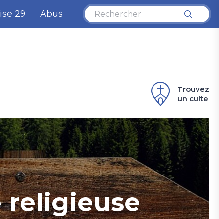
ise 29
Abus
Trouvez
un culte
 religieuse