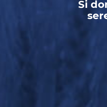
Si do
ser