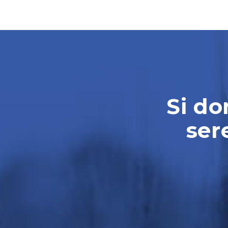
Si do
ser