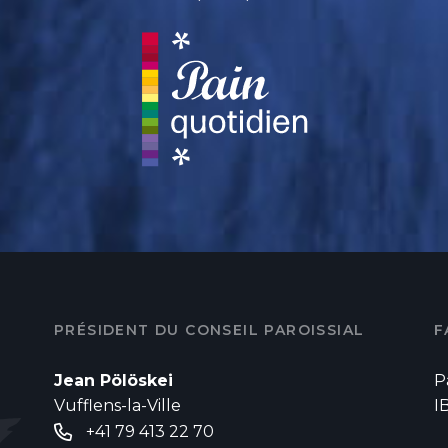
PRÉSIDENT DU CONSEIL PAROISSIAL
F
Jean Pölöskei
P
Vufflens-la-Ville
I
+41 79 413 22 70