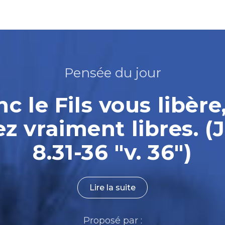
Pensée du jour
nc le Fils vous libère
ez vraiment libres. (
8.31-36 "v. 36")
Lire la suite
Proposé par :