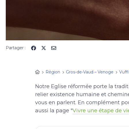
Partager :
Région
Gros-de-Vaud – Venoge
Vuffl
Notre Eglise réformée porte la tradi
relier existence humaine et chemine
vous en parlent. En complément pou
aussi la page "
Vivre une étape de vi