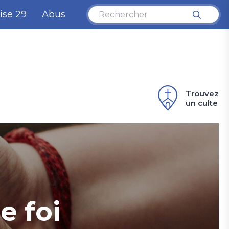
ise 29
Abus
Trouvez
un culte
e foi