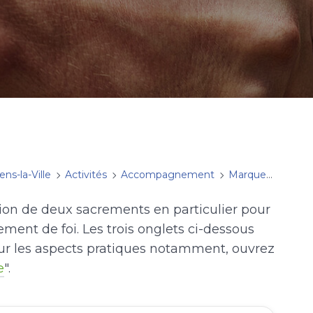
ens-la-Ville
Activités
Accompagnement
Marquer une étape de foi
tion de deux sacrements en particulier pour
ment de foi. Les trois onglets ci-dessous
r les aspects pratiques notamment, ouvrez
e
".