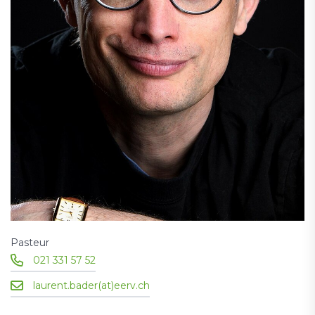
Pasteur
021 331 57 52
laurent.bader(at)eerv.ch