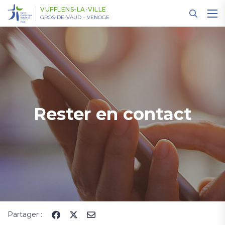
Panneau de gestion des cookies
VUFFLENS-LA-VILLE
GROS-DE-VAUD – VENOGE
Rester en contact
Partager :