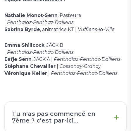
Nathalie Monot-Senn
, Pasteure
|
Penthalaz•Penthaz•Daillens
Sabrina Byrde
, animatrice KT |
Vufflens-la-Ville
Emma Shillcock
, JACK B
|
Penthalaz•Penthaz•Daillens
Eefje Senn
, JACK A |
Penthalaz•Penthaz•Daillens
Stéphane Chevallier
|
Cossonay•Grancy
Véronique Keller
|
Penthalaz•Penthaz•Daillens
Tu n'as pas commencé en
7ème ? c'est par-ici...