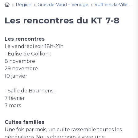
Région
Gros-de-Vaud – Venoge
Vufflens-la-Ville
Ac
Les rencontres du KT 7-8
Les rencontres
Le vendredi soir 18h-21h
- Église de Gollion :
8 novembre
29 novembre
10 janvier
- Salle de Bournens :
7 février
7 mars
Cultes familles
Une fois par mois, un culte rassemble toutes les
générations. Nous cherchons à vivre une