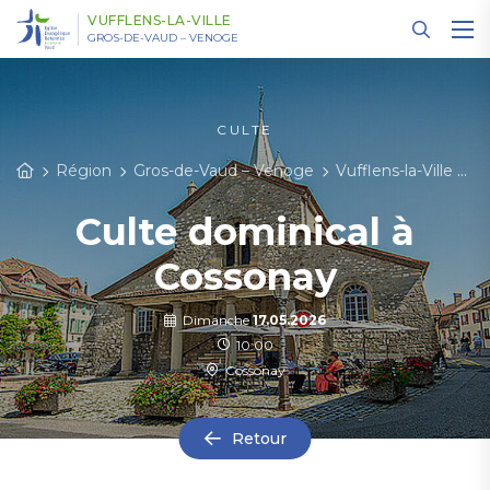
Panneau de gestion des cookies
VUFFLENS-LA-VILLE
GROS-DE-VAUD – VENOGE
CULTE
Région
Gros-de-Vaud – Venoge
Vufflens-la-Ville
C
Culte dominical à
Cossonay
Dimanche
17.05.2026
10:00
Cossonay
Retour