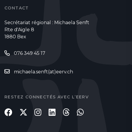
CONTACT
Secrétariat régional : Michaela Senft
Rte d'Aigle 8
1880 Bex
076 349 45 17
michaela.senft(at)eerv.ch
RESTEZ CONNECTÉS AVEC L’EERV