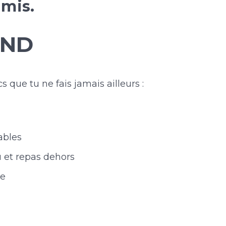
amis.
END
s que tu ne fais jamais ailleurs :
ables
 et repas dehors
re