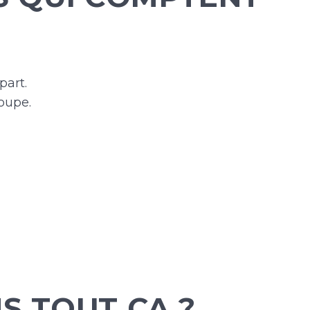
part.
oupe.
NS TOUT ÇA ?