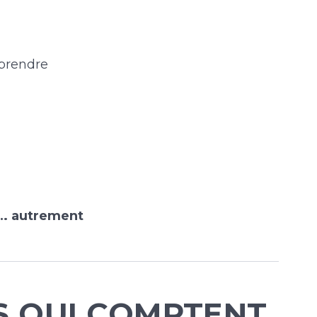
mprendre
r… autrement
 QUI COMPTENT