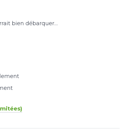
rait bien débarquer…
cilement
iment
imitées)