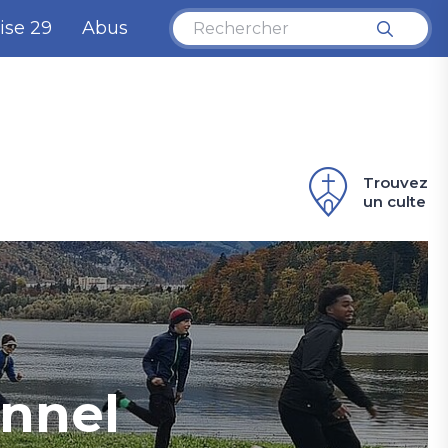
ise 29
Abus
Trouvez
un culte
onnel