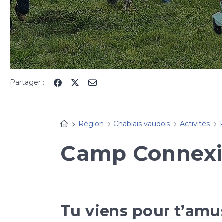
Partager :
Région
Chablais vaudois
Activités
Camp Connexio
Tu viens pour t’amu