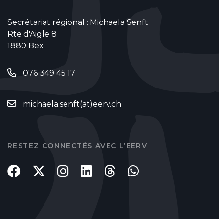
Secrétariat régional : Michaela Senft
Rte d'Aigle 8
1880 Bex
076 349 45 17
michaela.senft(at)eerv.ch
RESTEZ CONNECTÉS AVEC L’EERV