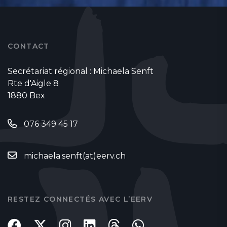
CONTACT
Secrétariat régional : Michaela Senft
Rte d'Aigle 8
1880 Bex
076 349 45 17
michaela.senft(at)eerv.ch
RESTEZ CONNECTÉS AVEC L’EERV