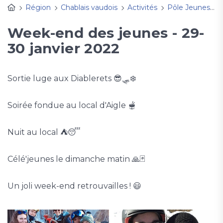
Région
Chablais vaudois
Activités
Pôle Jeunesse
Week-end des jeunes - 29-
30 janvier 2022
Sortie luge aux Diablerets 😎🛷❄️
Soirée fondue au local d'Aigle 🫕
Nuit au local ⛺😴
Célé'jeunes le dimanche matin 🙏🃏
Un joli week-end retrouvailles ! 😃