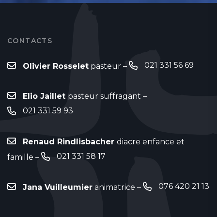
CONTACTS
021 331 56 69
Olivier Rosselet
pasteur –
Elio Jaillet
pasteur suffragant –
021 331 59 93
Renaud Rindlisbacher
diacre enfance et
021 331 58 17
famille –
076 420 21 13
Jana Vuilleumier
animatrice –