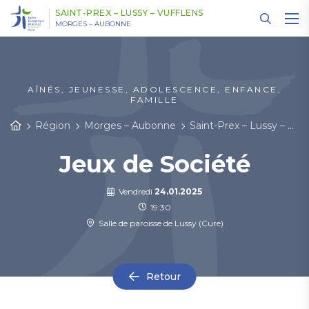
Panneau de gestion des cookies
SAINT-PREX – LUSSY – VUFFLENS
MORGES – AUBONNE
AÎNÉS, JEUNESSE, ADOLESCENCE, ENFANCE,
FAMILLE
Région
Morges – Aubonne
Saint-Prex – Lussy – Vufflens
Jeux de Société
Vendredi
24.01.2025
19:30
Salle de paroisse de Lussy (Cure)
Retour