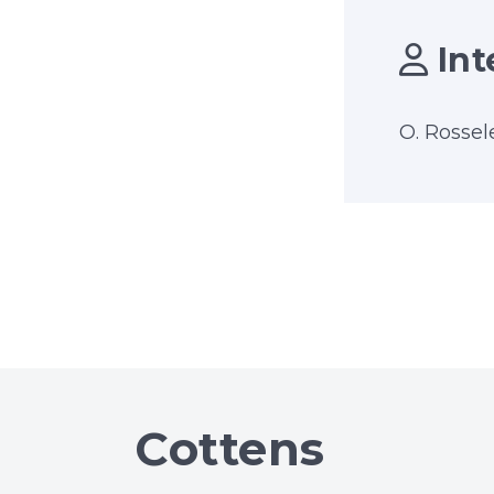
Int
O. Rossele
Cottens