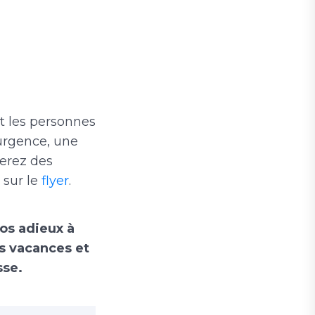
nt les personnes
’urgence, une
verez des
 sur le
flyer
.
nos adieux à
es vacances et
sse.