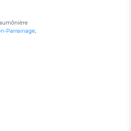
, aumônière
on-Parrainage
,