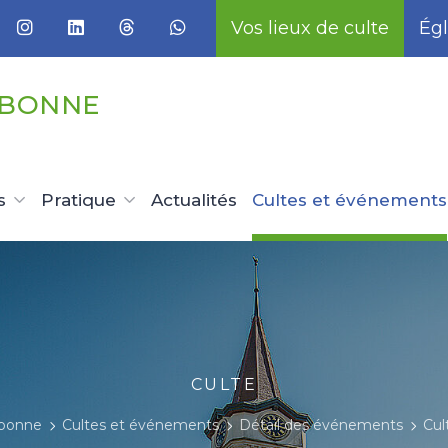
Vos lieux de culte
Égl
UBONNE
s
Pratique
Actualités
Cultes et événements
CULTE
ubonne
Cultes et événements
Détail des événements
Cul