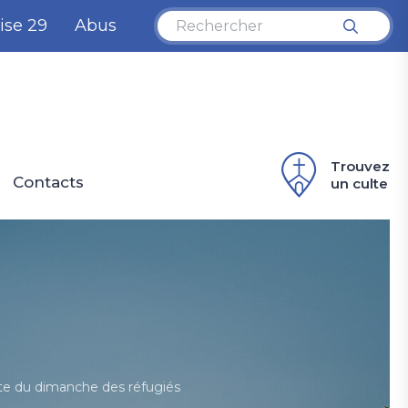
ise 29
Abus
Trouvez
Contacts
un culte
U
v
d
l'
d
te du dimanche des réfugiés
Co