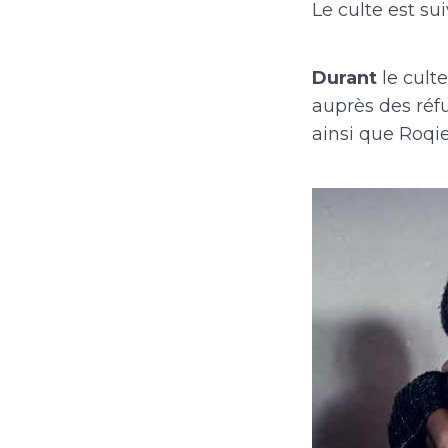
Le culte est su
Durant
le cult
auprès des réfu
ainsi que Roqi