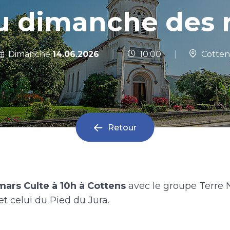
u dimanche des 
|
Dimanche
14.06.2026
10:00
|
Cotten
Retour
ars Culte à 10h à Cottens
avec le groupe Terre 
et celui du Pied du Jura.