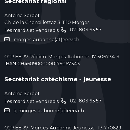
Secrétariat régional
Antoine Sordet
Ch. de la Chenaillettaz 3, 1110 Morges
021 803 63 57
Les mardis et vendredis.
‬
morges-aubonne(at)eerv.ch
CCP EERV Région Morges-Aubonne: 17-506734-3
IBAN CH4609000000175067343
Secrétariat catéchisme - jeunesse
Antoine Sordet
021 803 63 57
Les mardis et vendredis.
‬
aj.morges-aubonne(at)eerv.ch
CCP EERV Morges-Aubonne Jeunesse : 17-770629-