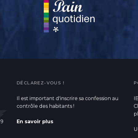
DÉCLAREZ-VOUS !
P
Il est important d'inscrire sa confession au
I
contrôle des habitants !
C
p
79
En savoir plus
U