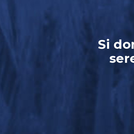
Si do
ser