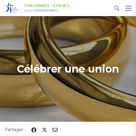
Panneau de gestion des cookies
CHAVANNES – EPENEX
LES CHAMBERONNES
Célébrer une union
Partager :