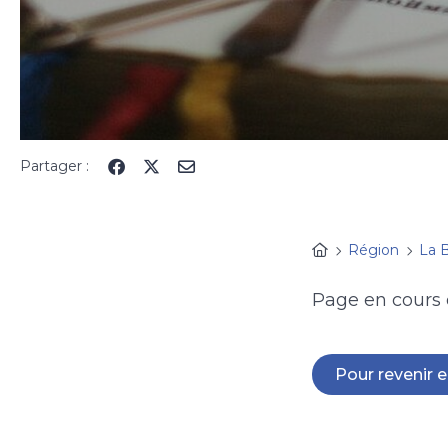
Partager :
Région
La 
Page en cours 
Pour revenir en