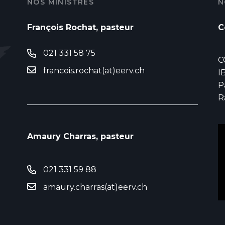
NOS MINISTRES
N
François Rochat, pasteur
C
021 331 58 75
C
francois.rochat(at)eerv.ch
I
P
R
Amaury Charras, pasteur
021 331 59 88
amaury.charras(at)eerv.ch