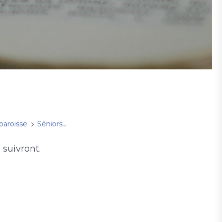
 paroisse
Séniors
Groupes de maison
suivront.