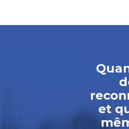
Quand
d
reconn
et q
même