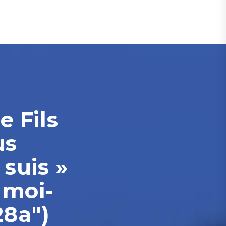
e Fils
us
 suis »
 moi-
28a")