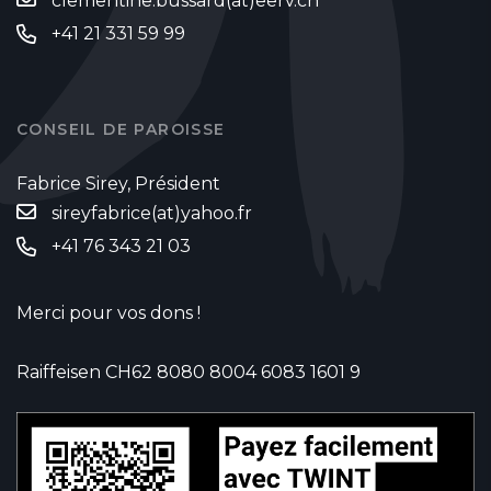
clementine.bussard(at)eerv.ch
+41 21 331 59 99
CONSEIL DE PAROISSE
Fabrice Sirey, Président
sireyfabrice(at)yahoo.fr
‭+41 76 343 21 03‬
Merci pour vos dons !
Raiffeisen CH62 8080 8004 6083 1601 9