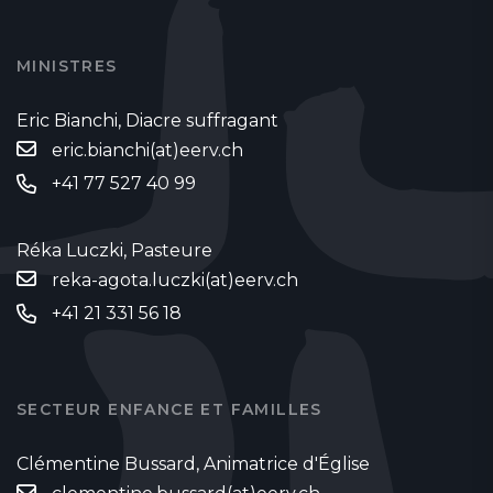
MINISTRES
Eric Bianchi, Diacre suffragant
eric.bianchi(at)eerv.ch
+41 77 527 40 99
Réka Luczki, Pasteure
reka-agota.luczki(at)eerv.ch
+41 21 331 56 18
SECTEUR ENFANCE ET FAMILLES
Clémentine Bussard, Animatrice d'Église