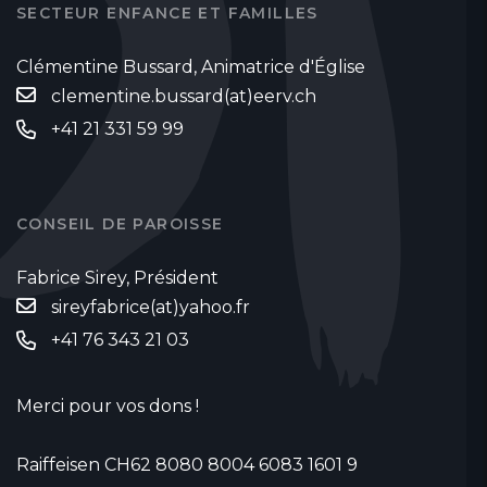
SECTEUR ENFANCE ET FAMILLES
Clémentine Bussard, Animatrice d'Église
clementine.bussard(at)eerv.ch
+41 21 331 59 99
CONSEIL DE PAROISSE
Fabrice Sirey, Président
sireyfabrice(at)yahoo.fr
‭+41 76 343 21 03‬
Merci pour vos dons !
Raiffeisen CH62 8080 8004 6083 1601 9