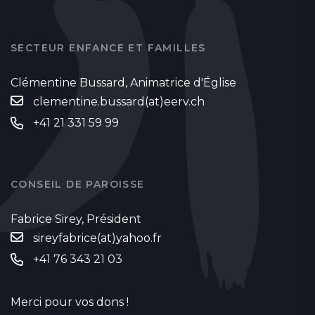
SECTEUR ENFANCE ET FAMILLES
Clémentine Bussard, Animatrice d'Église
clementine.bussard(at)eerv.ch
+41 21 331 59 99
CONSEIL DE PAROISSE
Fabrice Sirey, Président
sireyfabrice(at)yahoo.fr
‭+41 76 343 21 03‬
Merci pour vos dons !