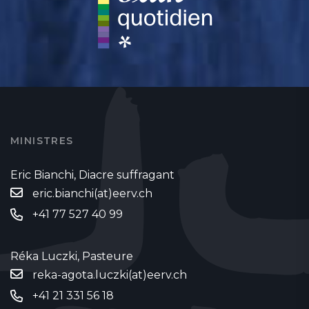
MINISTRES
Eric Bianchi, Diacre suffragant
eric.bianchi(at)eerv.ch
+41 77 527 40 99
Réka Luczki, Pasteure
reka-agota.luczki(at)eerv.ch
+41 21 331 56 18