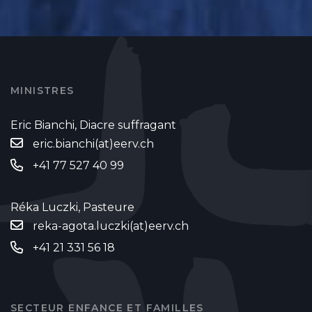
MINISTRES
Eric Bianchi, Diacre suffragant
eric.bianchi(at)eerv.ch
+41 77 527 40 99
Réka Luczki, Pasteure
reka-agota.luczki(at)eerv.ch
+41 21 331 56 18
SECTEUR ENFANCE ET FAMILLES