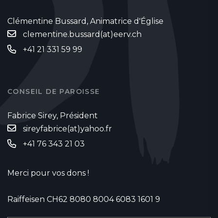
Clémentine Bussard, Animatrice d'Église
clementine.bussard(at)eerv.ch
+41 21 331 59 99
CONSEIL DE PAROISSE
Fabrice Sirey, Président
sireyfabrice(at)yahoo.fr
‭+41 76 343 21 03‬
Merci pour vos dons !
Raiffeisen CH62 8080 8004 6083 1601 9