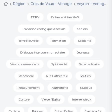
Région
Gros-de-Vaud – Venoge
Veyron – Venoge
EERV
Enfance et familleS
Transition écologique & sociale
Séniors
Terre Nouvelle
Formation
Solidarité
Dialogue intercommunautaire
Jeunesse
Vie communautaire
Spiritualité
Sapin solidaire
Rencontre
A la Cathédrale
Soutien
Ressourcement
Aumônerie
Musique
Culture
Vie de l'Eglise
Interreligieux
Carême
Pâques
Été en Église
Éveil à la foi