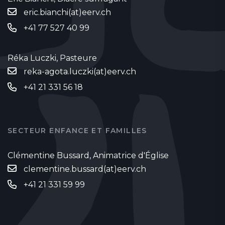
eric.bianchi(at)eerv.ch
+41 77 527 40 99
Réka Luczki, Pasteure
reka-agota.luczki(at)eerv.ch
+41 21 331 56 18
SECTEUR ENFANCE ET FAMILLES
Clémentine Bussard, Animatrice d'Église
clementine.bussard(at)eerv.ch
+41 21 331 59 99