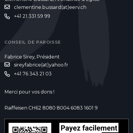
clementine.bussard(at)eerv.ch
+41 21 331 59 99
CONSEIL DE PAROISSE
Fabrice Sirey, Président
sireyfabrice(at)yahoo.fr
‭+41 76 343 21 03‬
Merci pour vos dons !
Raiffeisen CH62 8080 8004 6083 1601 9