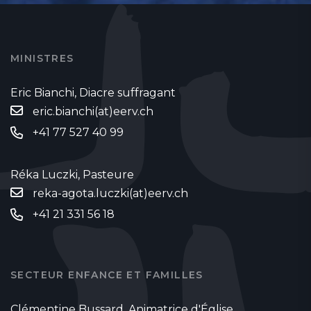
MINISTRES
Eric Bianchi, Diacre suffragant
eric.bianchi(at)eerv.ch
+41 77 527 40 99
Réka Luczki, Pasteure
reka-agota.luczki(at)eerv.ch
+41 21 331 56 18
SECTEUR ENFANCE ET FAMILLES
Clémentine Bussard, Animatrice d'Église