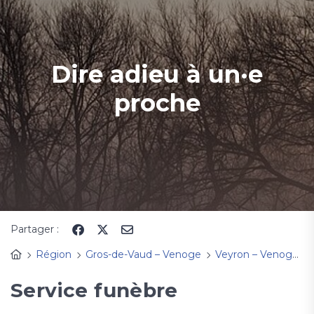
Dire adieu à un·e
proche
Partager :
Région
Gros-de-Vaud – Venoge
Veyron – Venoge
Service funèbre