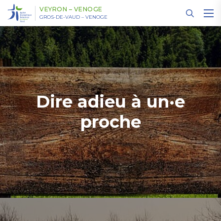
Panneau de gestion des cookies
VEYRON – VENOGE
GROS-DE-VAUD – VENOGE
Dire adieu à un·e
proche