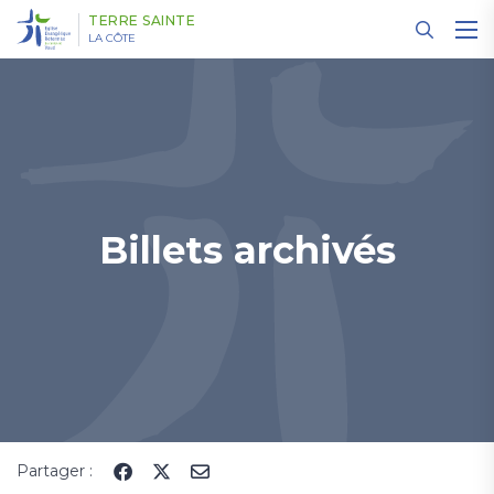
Panneau de gestion des cookies
TERRE SAINTE
LA CÔTE
Billets archivés
Partager :