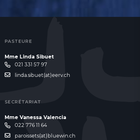
PASTEURE
Mme Linda Sibuet
021 331 57 97
linda.sibuet(at)eerv.ch
SECRÉTARIAT
Mme Vanessa Valencia
022 776 11 64
paroissets(at)bluewin.ch