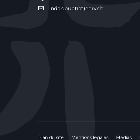
linda.sibuet(at)eerv.ch
Plan du site
Mentions légales
Médias