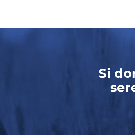
Si do
ser