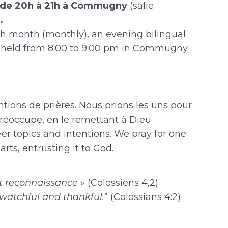
s de 20h à 21h à Commugny
(salle
.
ch month (monthly), an evening bilingual
e held from 8:00 to 9:00 pm in Commugny
ntions de prières. Nous prions les uns pour
préoccupe, en le remettant à Dieu.
r topics and intentions. We pray for one
rts, entrusting it to God.
et reconnaissance
» (Colossiens 4,2)
 watchful and thankful.
” (Colossians 4:2)