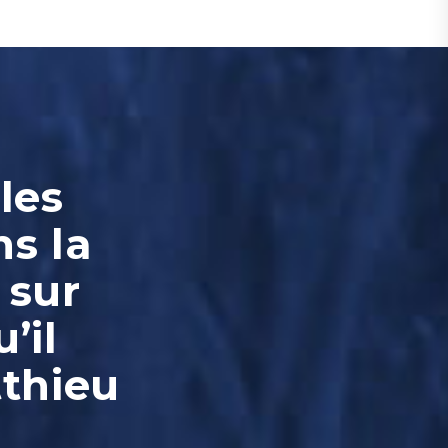
les
ns la
 sur
’il
tthieu