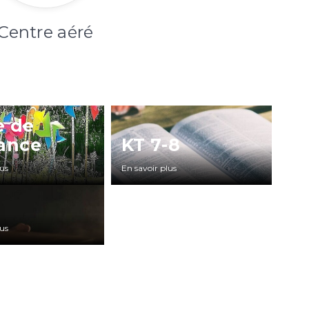
Centre aéré
e de
fance
KT 7-8
lus
En savoir plus
lus