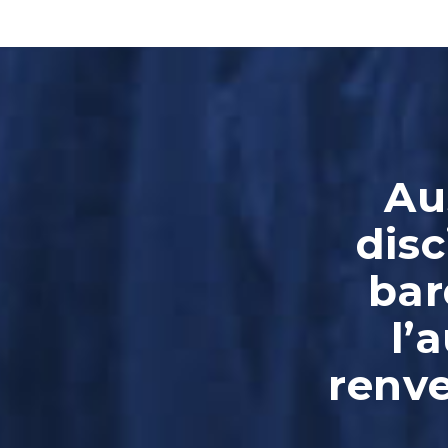
Au
disc
bar
l’
renve