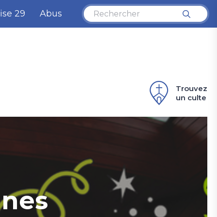
ise 29
Abus
Trouvez
un culte
unes