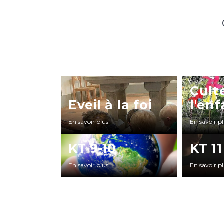
Cult
Eveil à la foi
l'en
En savoir plus
En savoir p
KT 9-10
KT 11
En savoir plus
En savoir p