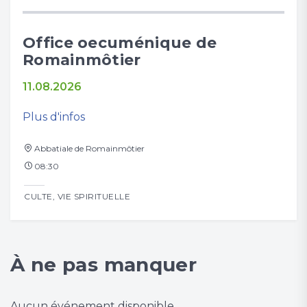
Office oecuménique de
Cu
Romainmôtier
16.
11.08.2026
Plus
Plus d'infos
Te
Abbatiale de Romainmôtier
De
08:30
CUL
CULTE
,
VIE SPIRITUELLE
À ne pas manquer
Aucun événement disponible