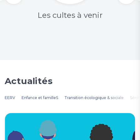
Les cultes à venir
Actualités
EERV
Enfance et familleS
Transition écologique & sociale
Séni