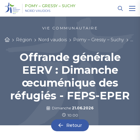
Panneau de gestion des cookies
POMY – GRESSY – SUCHY
NORD VAUDOIS
VIE COMMUNAUTAIRE
Région
Nord vaudois
Pomy – Gressy – Suchy
Cul
Offrande générale
EERV : Dimanche
œcuménique des
réfugiés - FEPS-EPER
Dimanche
21.06.2026
10:00
Retour