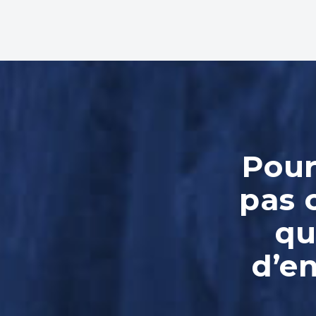
Pour
pas 
qu
d’e