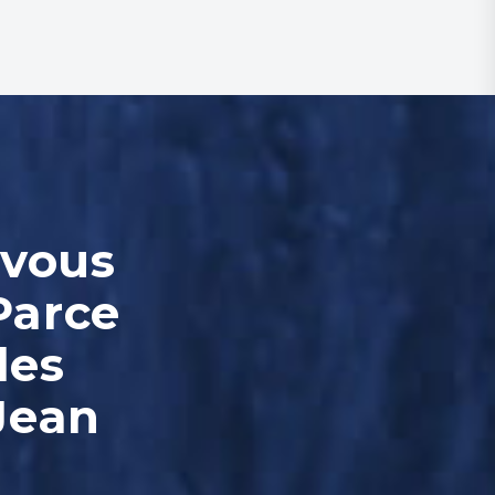
-vous
Parce
les
Jean