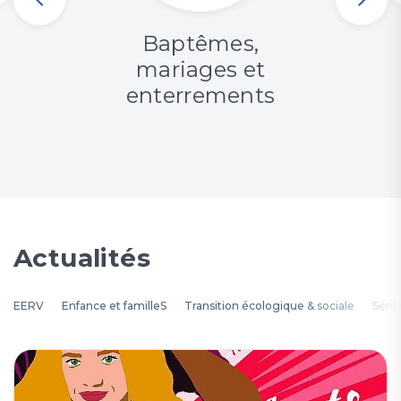
Baptêmes,
mariages et
enterrements
Actualités
EERV
Enfance et familleS
Transition écologique & sociale
Séni