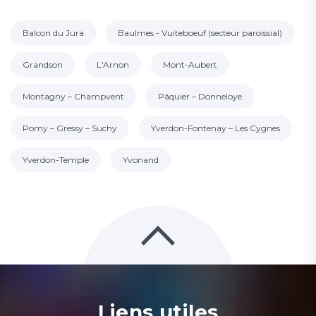
Balcon du Jura
Baulmes - Vuiteboeuf (secteur paroissial)
Grandson
L'Arnon
Mont-Aubert
Montagny – Champvent
Pâquier – Donneloye
Pomy – Gressy – Suchy
Yverdon-Fontenay – Les Cygnes
Yverdon-Temple
Yvonand
Liens utiles