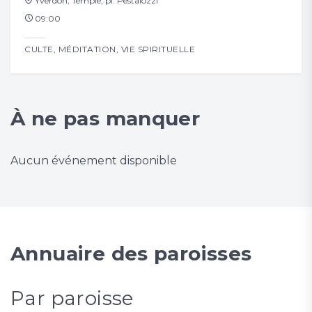
Yverdon, Temple, pl. Pestalozzi
12
09:00
VIE
ADO
CULTE
,
MÉDITATION
,
VIE SPIRITUELLE
À ne pas manquer
Aucun événement disponible
Annuaire des paroisses
Par paroisse