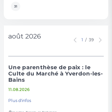
31
août 2026
1
/
39
Une parenthèse de paix : le
Re
Culte du Marché à Yverdon-les-
Yv
Bains
12.
11.08.2026
Plus
Plus d'infos
Te