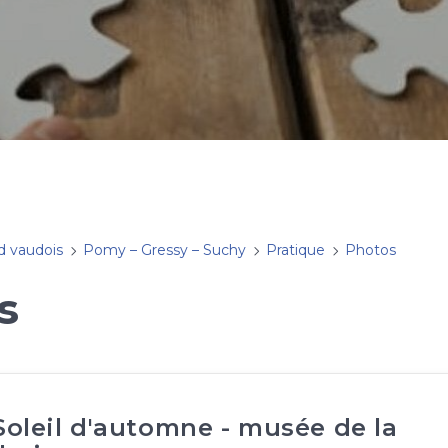
d vaudois
Pomy – Gressy – Suchy
Pratique
Photos
s
Soleil d'automne - musée de la