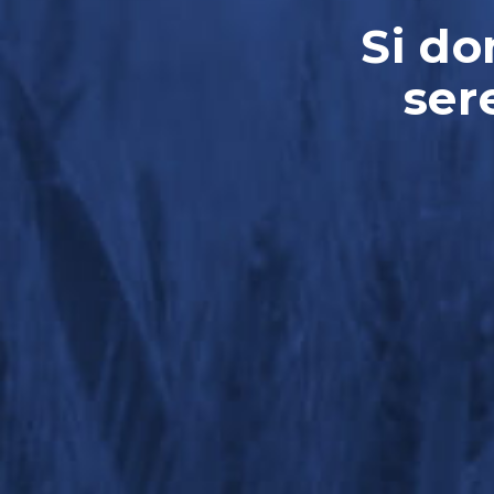
Si do
ser