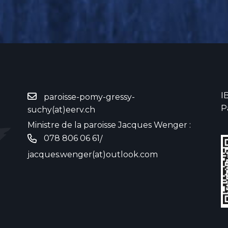
I
paroisse-pomy-gressy-
P
suchy(at)eerv.ch
Ministre de la paroisse Jacques Wenger :
078 806 06 61
/
jacques.wenger(at)outlook.com