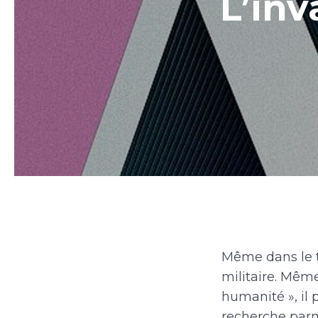
L’inv
Même dans le tit
militaire. Mêm
humanité », il 
recherche parmi