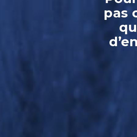
pas 
qu
d’e