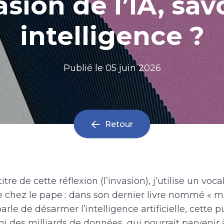
asion de l’IA, sav
intelligence ?
Publié le
05 juin 2026
Retour
re de cette réflexion (l’invasion), j’utilise un voc
e chez le pape : dans son dernier livre nommé « 
parle de désarmer l’intelligence artificielle, cette 
 des milliards de données, qui pourrait parvenir 