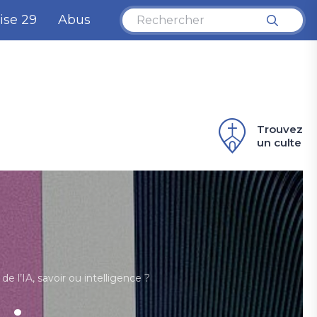
ise 29
Abus
Trouvez
un culte
 de l’IA, savoir ou intelligence ?