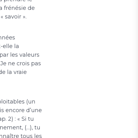
a frénésie de
« savoir ».
onnées
-elle la
 par les valeurs
 Je ne crois pas
de la vraie
loitables (un
ais encore d’une
 2) : « Si tu
rnement, (…), tu
onnaître tous les