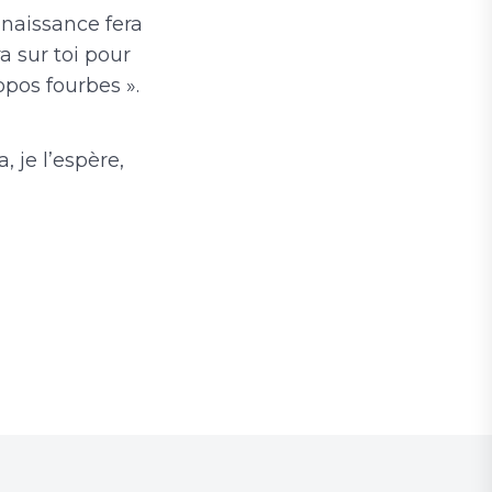
nnaissance fera
ra sur toi pour
opos fourbes ».
, je l’espère,