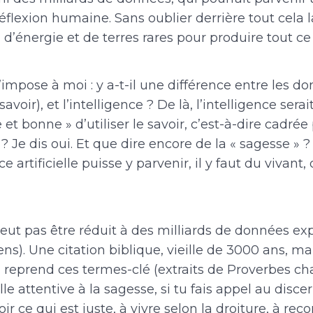
réflexion humaine. Sans oublier derrière tout cela l
énergie et de terres rares pour produire tout ce 
’impose à moi : y a-t-il une différence entre les d
avoir), et l’intelligence ? De là, l’intelligence serait
et bonne » d’utiliser le savoir, c’est-à-dire cadrée
 ? Je dis oui. Et que dire encore de la « sagesse » ?
ce artificielle puisse y parvenir, il y faut du vivant, 
ut pas être réduit à des milliards de données exp
ns). Une citation biblique, vieille de 3000 ans, m
, reprend ces termes-clé (extraits de Proverbes chap.
lle attentive à la sagesse, si tu fais appel au disce
r ce qui est juste, à vivre selon la droiture, à rec