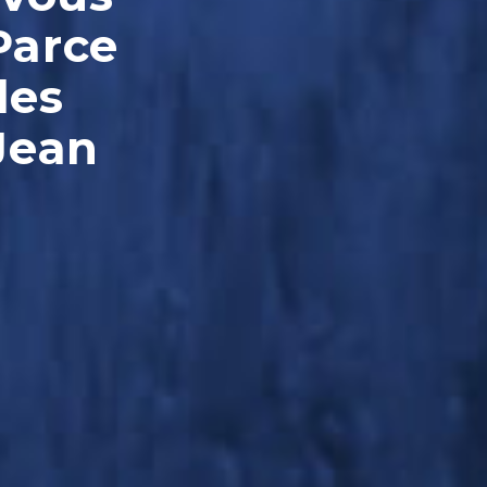
Parce
les
Jean