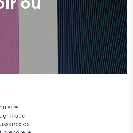
oir ou
abulaire
magnifique
puissance de
à prendre le