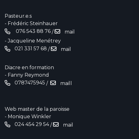
Pasteur.e.s
- Frédéric Steinhauer
076 543 88 76‬
/
mail
- Jacqueline Menétrey
021 331 57 68
/
mail
Diacre en formation
- Fanny Reymond
0787475945
/
maill
Web master de la paroisse
- Monique Winkler
024 454 29 54
/
mail