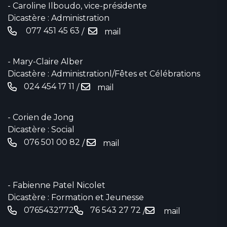
- Caroline Ilboudo, vice-présidente
Dicastère : Administration
077 451 45 63
/
mail
- Mary-Claire Alber
Dicastère : Administrationl/Fêtes et Célébrations
024 454 17 11‬
/
mail
- Corien de Jong
Dicastère : Social
076 501 00 82
/
mail
- Fabienne Patel Nicolet
Dicastère : Formation et Jeunesse
0765432772
76 543 27 72
/
mail