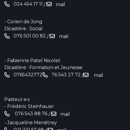
024 454 17 11‬
/
mail
- Corien de Jong
Dicastère : Social
076 501 00 82
/
mail
- Fabienne Patel Nicolet
Dicastère : Formation et Jeunesse
0765432772
76 543 27 72
/
mail
Pasteur.e.s
- Frédéric Steinhauer
076 543 88 76‬
/
mail
- Jacqueline Menétrey
021 331 57 68