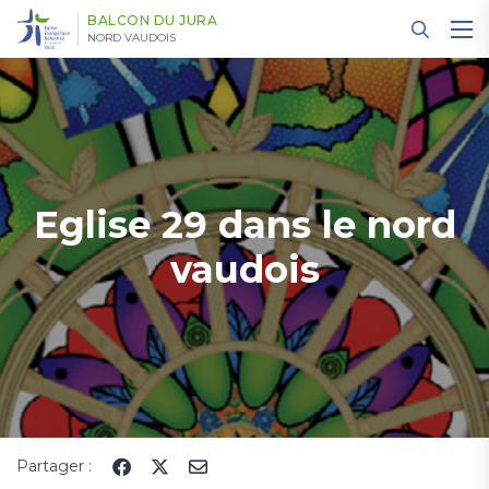
Panneau de gestion des cookies
BALCON DU JURA
NORD VAUDOIS
Eglise 29 dans le nord
vaudois
Partager :