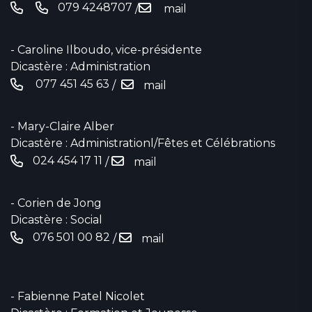
079 4248707
/
mail
- Caroline Ilboudo, vice-présidente
Dicastère : Administration
077 451 45 63
/
mail
- Mary-Claire Alber
Dicastère : Administrationl/Fêtes et Célébrations
024 454 17 11‬
/
mail
- Corien de Jong
Dicastère : Social
076 501 00 82
/
mail
- Fabienne Patel Nicolet