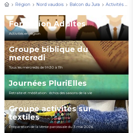
Région
Nord vaudois
Balcon du Jura
Activités
A
Formation Adultes
Activités en région
Groupe biblique du
mercredi
Tous les mercredis de 9h30 à 11h
Journées PluriElles
Retraite et méditation : échos des saisons de la vie
Groupe activités sur
textiles
Préparation de la vente paroissiale du 3 mai 2026