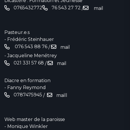
Dicastère : Formation et Jeunesse
0765432772
76 543 27 72
/
mail
Pasteur.e.s
- Frédéric Steinhauer
076 543 88 76‬
/
mail
- Jacqueline Menétrey
021 331 57 68
/
mail
Diacre en formation
- Fanny Reymond
0787475945
/
maill
Web master de la paroisse
- Monique Winkler