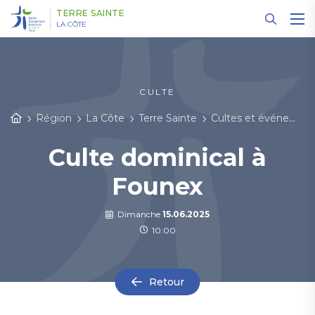
Panneau de gestion des cookies
TERRE SAINTE
LA CÔTE
CULTE
Région
La Côte
Terre Sainte
Cultes et événements
Culte dominical à
Founex
Dimanche
15.06.2025
10:00
Retour