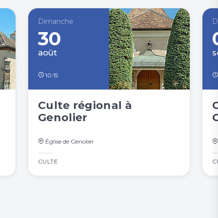
Dimanche
D
30
août
s
10:15
Culte régional à
Genolier
Église de Genolier
CULTE
C