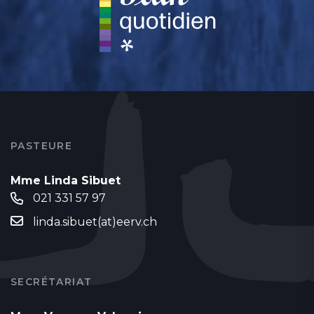
PASTEURE
Mme Linda Sibuet
021 331 57 97
linda.sibuet(at)eerv.ch
SECRÉTARIAT