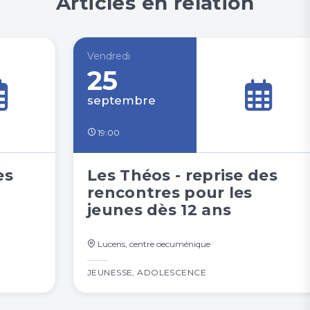
Articles en relation
Vendredi
25
septembre
19:00
es
Les Théos - reprise des
rencontres pour les
jeunes dès 12 ans
Lucens, centre oecuménique
JEUNESSE
,
ADOLESCENCE