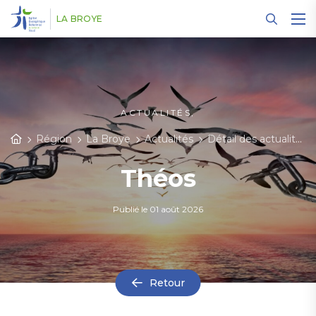
Panneau de gestion des cookies
LA BROYE
ACTUALITÉS,
Région
La Broye
Actualités
Détail des actualités
Théos
Publié le
01 août 2026
Retour