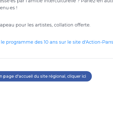
essé·es par l’amitié interculturelle ? Parlez-en au
enu·es !
apeau pour les artistes, collation offerte.
 le programme des 10 ans sur le site d'Action-Par
n page d'accueil du site régional, cliquer ici