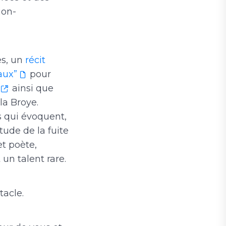
ion-
es, un
récit
aux”
pour
ainsi que
la Broye.
s qui évoquent,
tude de la fuite
et poète,
 un talent rare.
tacle.