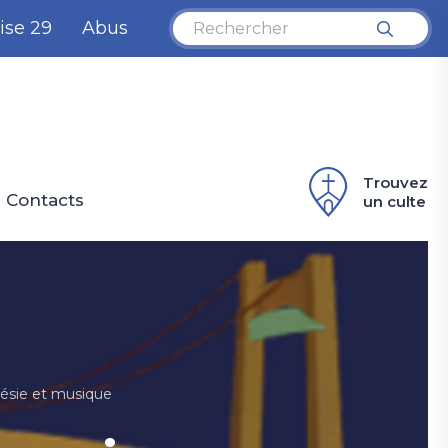
ise 29
Abus
Trouvez
Contacts
un culte
oésie et musique