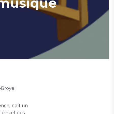
t musique
-Broye !
ence, naît un
giées et des