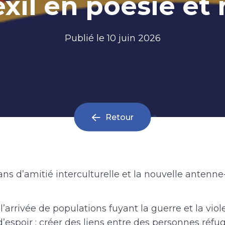
exil en poésie e
Publié le
10 juin 2026
Retour
ans d’amitié interculturelle et la nouvelle antenne
 l’arrivée de populations fuyant la guerre et la viol
d’espoir : créer des liens entre des personnes réfu