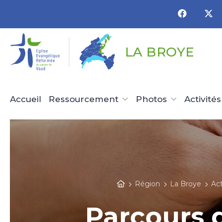
Panneau de gestion des cookies
LA BROYE
Accueil
Ressourcement
Photos
Activités
Région
La Broye
Act
Parcours 