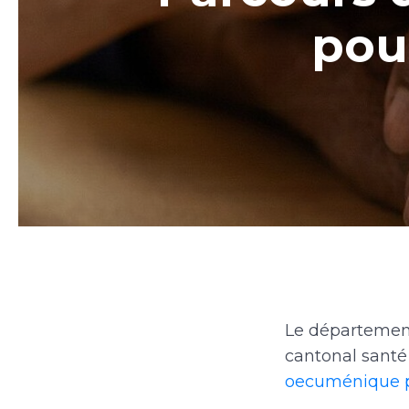
pou
Le département 
cantonal santé
oecuménique po