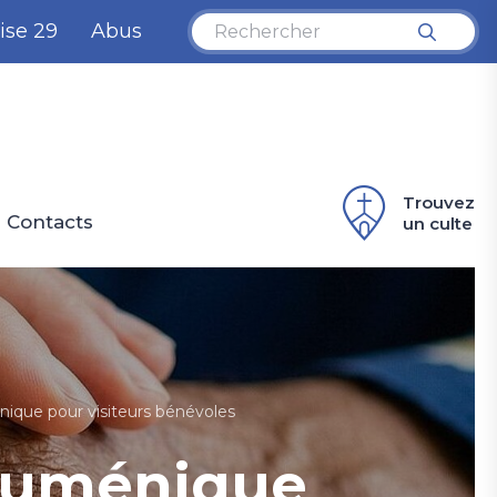
ise 29
Abus
Trouvez
Contacts
un culte
ique pour visiteurs bénévoles
ecuménique