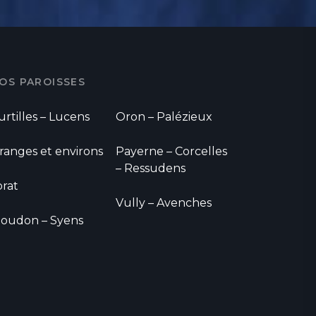
OS PAROISSES
urtilles – Lucens
Oron – Palézieux
ranges et environs
Payerne – Corcelles
– Ressudens
orat
Vully – Avenches
oudon – Syens