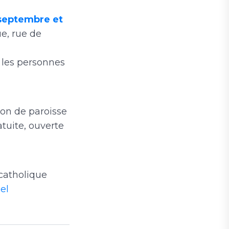
9 septembre et
e, rue de
 les personnes
ison de paroisse
atuite, ouverte
 catholique
el