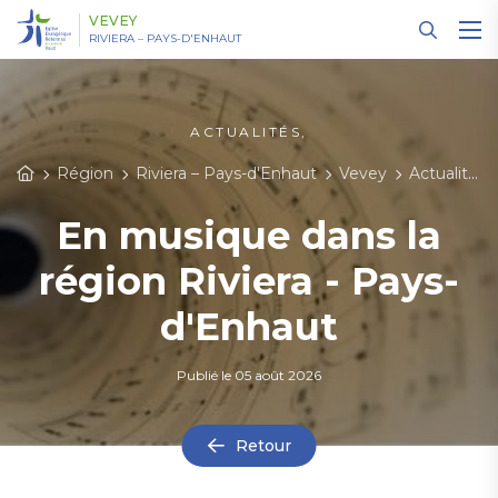
Panneau de gestion des cookies
VEVEY
RIVIERA – PAYS-D'ENHAUT
ACTUALITÉS,
Région
Riviera – Pays-d'Enhaut
Vevey
Actualités
En musique dans la
région Riviera - Pays-
d'Enhaut
Publié le
05 août 2026
Retour