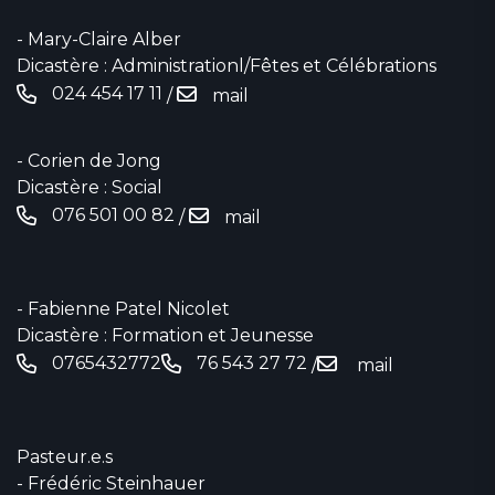
- Mary-Claire Alber
Dicastère : Administrationl/Fêtes et Célébrations
024 454 17 11‬
/
mail
- Corien de Jong
Dicastère : Social
076 501 00 82
/
mail
- Fabienne Patel Nicolet
Dicastère : Formation et Jeunesse
0765432772
76 543 27 72
/
mail
Pasteur.e.s
- Frédéric Steinhauer