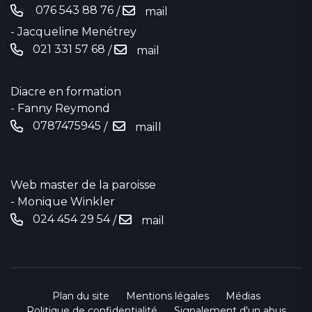
076 543 88 76‬
/
mail
- Jacqueline Menétrey
021 331 57 68
/
mail
Diacre en formation
- Fanny Reymond
0787475945
/
maill
Web master de la paroisse
- Monique Winkler
024 454 29 54
/
mail
Plan du site
Mentions légales
Médias
Politique de confidentialité
Signalement d'un abus