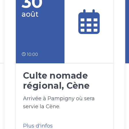
30
août
10:00
Culte nomade
régional, Cène
Arrivée à Pampigny où sera
servie la Cène.
Plus d'infos