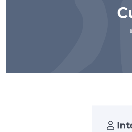
C
Int