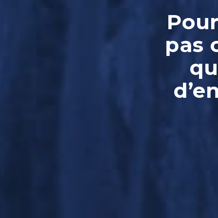
Pour
pas 
qu
d’e